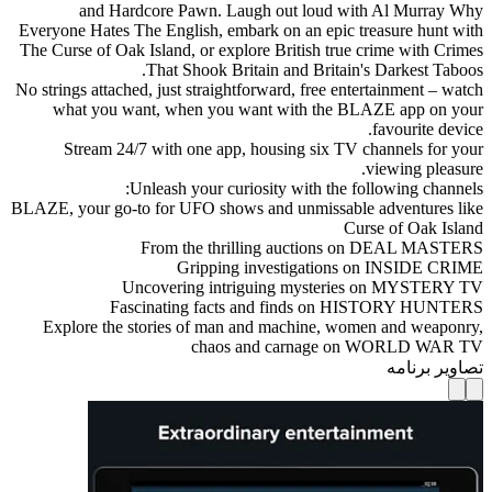
and Hardcore Pawn. Laugh out loud with Al Murray Why
Everyone Hates The English, embark on an epic treasure hunt with
The Curse of Oak Island, or explore British true crime with Crimes
That Shook Britain and Britain's Darkest Taboos.
No strings attached, just straightforward, free entertainment – watch
what you want, when you want with the BLAZE app on your
favourite device.
Stream 24/7 with one app, housing six TV channels for your
viewing pleasure.
Unleash your curiosity with the following channels:
BLAZE, your go-to for UFO shows and unmissable adventures like
Curse of Oak Island
From the thrilling auctions on DEAL MASTERS
Gripping investigations on INSIDE CRIME
Uncovering intriguing mysteries on MYSTERY TV
Fascinating facts and finds on HISTORY HUNTERS
Explore the stories of man and machine, women and weaponry,
chaos and carnage on WORLD WAR TV
تصاویر برنامه