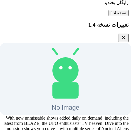
رایگان بخندید
نسخه
1.4
تغییرات نسخه
1.4
دانلود
7.8
مگابایت
+
12
آخرین بروزرسانی
13 مرداد 1403
Blaze TV برای اندروید تی وی
No need to break the bank—expand your mind and have a laugh
with some extraordinary entertainment all for free.
BLAZE it with the free BLAZE app. One app, with six free
channels at your fingertips to feed your curiosity with a mix of true
crime, mysteries, wheeling and dealing, and history.
With new unmissable shows added daily on demand, including the
latest from BLAZE, the UFO enthusiasts’ TV heaven. Dive into the
non-stop shows you crave—with multiple series of Ancient Aliens