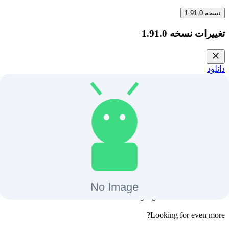
نسخه
1.91.0
تغییرات نسخه
1.91.0
دانلود
18
مگابایت
+
12
آخرین بروزرسانی
13 مرداد 1403
Crave برای اندروید تی وی
A Crave subscription includes:
• Thousands of hours of the best series, movies and more
• The latest originals from Crave, HBO, and Max
• Exclusive access to the entire HBO library
• The biggest Hollywood blockbusters
• The best French-language content in Canada
Looking for even more?