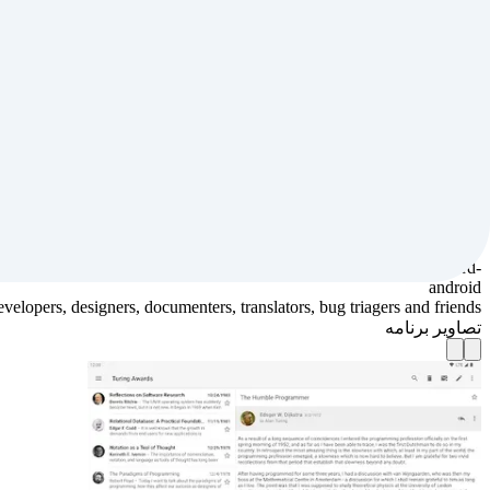
* local and server-side search
* OpenPGP email encryption (PGP/MIME)
nKeychain: Easy PGP" to encrypt/decrypt your emails using OpenPGP.
Support
K-9 Mail, ask for help in our support forum at https://forum.k9mail.app
Want to help?
r, source code, and wiki at https://github.com/thunderbird/thunderbird-
android
opers, designers, documenters, translators, bug triagers and friends.
تصاویر برنامه