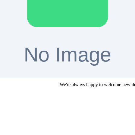
Install the app "Ope
If you're having trouble with 
 helping to improve the app, please join us! You can find our bug tracke
We're always happy to welcome new devel