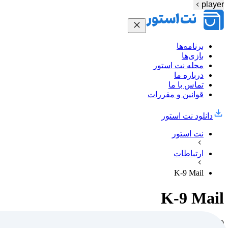
player
برنامه‌ها
بازی‌ها
مجله نت استور
درباره ما
تماس با ما
قوانین و مقررات
دانلود نت‌ استور
نت استور
ارتباطات
K-9 Mail
K-9 Mail
K-9 ایمیل 100٪ رایگان و منبع باز نرم افزار ایمیل برای آندروید است.