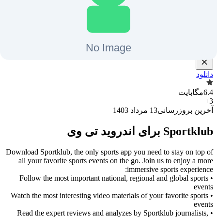
سفر باشید.
نسخه
1.2.21
تغییرات نسخه
1.2.21
دانلود
6.4
مگابایت
+
3
آخرین بروزرسانی
13 مرداد 1403
Sportklub برای اندروید تی وی
Download Sportklub, the only sports app you need to stay on top of
all your favorite sports events on the go. Join us to enjoy a more
immersive sports experience:
• Follow the most important national, regional and global sports
events
• Watch the most interesting video materials of your favorite sports
events
• Read the expert reviews and analyzes by Sportklub journalists,