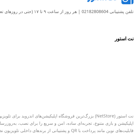
تلفن پشتیبانی
02182808604
| هر روز از ساعت ۹ تا ۱۷ (حتی در روزهای تعطیل) پاسخگوی شما هستیم
نت استور
اپلیکیشن و بازی متنوع، تجربه‌ای ساده، امن و سریع را برای نصب، به‌روزرسا
قابلیت‌های نوین مانند پرداخت با QR و پشتیبانی از برندهای داخلی تلویزیون نظیر جی‌پلاس، ایکس‌ویژن، دوو و اسنوا، از مزایای برجسته نت‌ استور محسوب می‌شوند.